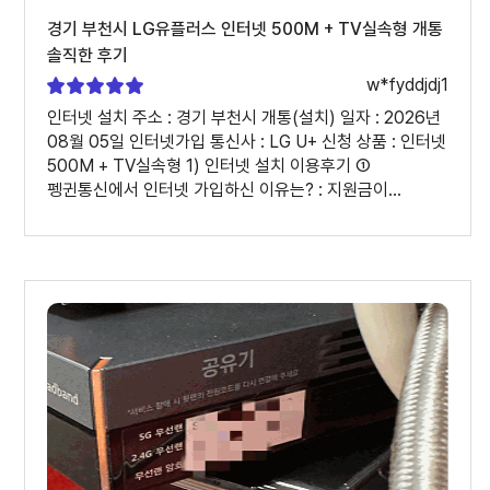
경기 부천시 LG유플러스 인터넷 500M + TV실속형 개통
솔직한 후기
w*fyddjdj1
인터넷 설치 주소 : 경기 부천시 개통(설치) 일자 : 2026년
08월 05일 인터넷가입 통신사 : LG U+ 신청 상품 : 인터넷
500M + TV실속형 1) 인터넷 설치 이용후기 ①
펭귄통신에서 인터넷 가입하신 이유는? : 지원금이
빵빵하며 친절하다 ② 인터넷가입, 인터넷설치 과정은
어땠나요? : 개통까지 정말 만족했습니다. 궁금한 점도
하나하나 친절하게 설명해 주셨고, 진행도 빠르게 해주셔서
오래 기다리지 않았어요. 지원금도 만족스러웠고, 요금제도
제게 맞는 것으로 잘 추천해 주셔서 부담 없이 바꿀 수
있었습니다. 휴대폰 바꾸실 분들은 믿고 상담받아 보셔도
좋을 것 같습니다. 감사합니다! 2) 상담원 평가 ① 상담원
이름 : 최윤정 상담사 ② 상담은 어떠셨나요? : 너무
친절하게 하나하나 알려주시고 감사했습니다 ③ 개선할
부분이 있다면 편하게 말씀해 주세요. : 모바일
상담사분들이 적으신건지는 모르겠지만 카카오톡 답변
속도가 좀 느렸습니다