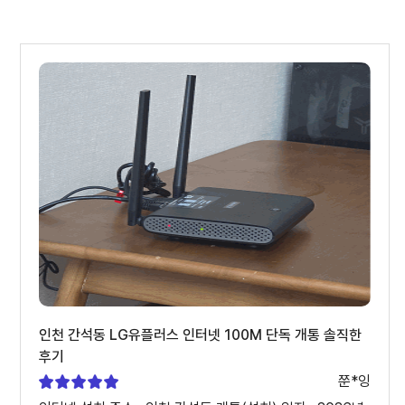
인천 간석동 LG유플러스 인터넷 100M 단독 개통 솔직한
후기
쭌*잉