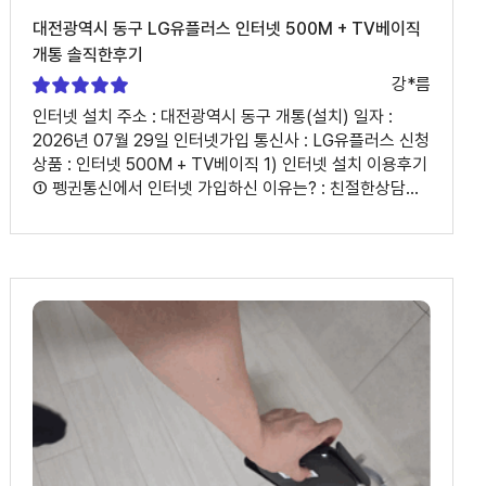
대전광역시 동구 LG유플러스 인터넷 500M + TV베이직
개통 솔직한후기
강*름
인터넷 설치 주소 : 대전광역시 동구 개통(설치) 일자 :
2026년 07월 29일 인터넷가입 통신사 : LG유플러스 신청
상품 : 인터넷 500M + TV베이직 1) 인터넷 설치 이용후기
① 펭귄통신에서 인터넷 가입하신 이유는? : 친절한상담과
빠른 설치요~ ② 인터넷가입, 인터넷설치 과정은
어땠나요? : 현재 부모님이 사시는 곳에 KT를 이용하다가
LG로 변경했네요 부모님께서는 드라마를 자주
이용하시는데 더욱더 편안하다 하시길래~ 잘 바꿔드렸다
생각이 드네요 그리고 지원금 역시 빠르게 지급 짱이네요!!
2) 상담원 평가 ① 상담원 이름 : 김선정 ② 상담은
어떠셨나요? : 상담내용은 너무 잘 해주셨어요^^ ③ 개선할
부분이 있다면 편하게 말씀해 주세요. : 없어용~