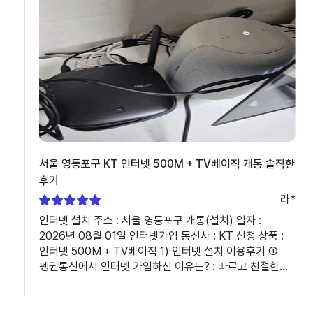
어떠셨나요? : 지난번에 이용했을 때도 친절하시고
일처리도 깔끔하게 해주셔서 감사했었습니다. 이번에도
상담 전화하니 같은분으로 배정해주셔서 현제 제 상황에
맞게 최대혜택 받을 수 있게 상담해주신거 같습니다
감사드립니다~ ③ 개선할 부분이 있다면 편하게 말씀해
주세요. : 없습니다
서울 영등포구 KT 인터넷 500M + TV베이직 개통 솔직한
후기
라*
인터넷 설치 주소 : 서울 영등포구 개통(설치) 일자 :
2026년 08월 01일 인터넷가입 통신사 : KT 신청 상품 :
인터넷 500M + TV베이직 1) 인터넷 설치 이용후기 ①
펭귄통신에서 인터넷 가입하신 이유는? : 빠르고 친절한
일처리 ② 인터넷가입, 인터넷설치 과정은 어땠나요? : 3년
전부터 사용하던 LG U+ 에서 약정 기간이 만료되어 KT로
변경하였습니다. 3년 전 LG로 갈아탈 때도 펭귄통신을