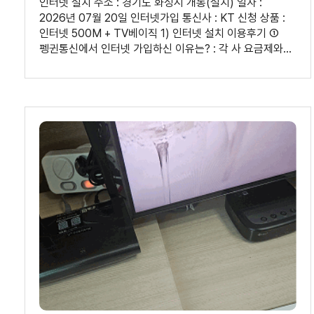
인터넷 설치 주소 : 경기도 화성시 개통(설치) 일자 :
2026년 07월 20일 인터넷가입 통신사 : KT 신청 상품 :
인터넷 500M + TV베이직 1) 인터넷 설치 이용후기 ①
펭귄통신에서 인터넷 가입하신 이유는? : 각 사 요금제와
사은품을 한 자리에서 비교해 주셔서, 제가 따로 3사
홈페이지에 들어가지 않아도 됐습니다. 개통 처리 속도가
빨랐습니다. ② 인터넷가입, 인터넷설치 과정은 어땠나요? :
상담일 기준, 안내전화, 본인인증, 개통까지 일사천리로
빠르게 진행되었고, 해지 손해금, 위약금까지 미리
알려주어서 결정이 편했습니다. 설치 기사 방문은
사전문자, 전화로 두번 안내되어 시간 맞추기 좋았습니다.
통신 품질은 끊김, 지연없이 안정적이었습니다. 2) 상담원
평가 ① 상담원 이름 : 최윤정 상담사님 ② 상담은
어떠셨나요? : 친절함과 설명의 명확함이 매우 좋았고, 요금
권유 시 강매 느낌없이 제 사용량 기준으로 추천해 주신
부분이 특히 마음에 들었습니다. ③ 개선할 부분이 있다면
편하게 말씀해 주세요. : 없습니다.