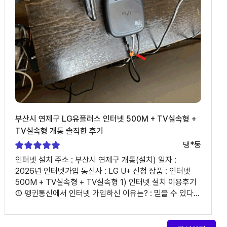
어떠셨나요? : 와.. 이분 덕분에 여기서 또 하고 싶은것도
있었어요 ③ 개선할 부분이 있다면 편하게 말씀해 주세요. :
유지만 부탁드립니다 ㅎㅎ
부산시 연제구 LG유플러스 인터넷 500M + TV실속형 +
TV실속형 개통 솔직한 후기
댕*동
인터넷 설치 주소 : 부산시 연제구 개통(설치) 일자 :
2026년 인터넷가입 통신사 : LG U+ 신청 상품 : 인터넷
500M + TV실속형 + TV실속형 1) 인터넷 설치 이용후기
① 펭귄통신에서 인터넷 가입하신 이유는? : 믿을 수 있다,
빠르다, 친절하다, 풍성하다 ② 인터넷가입, 인터넷설치
과정은 어땠나요? : 일단 친절하시고 상품 설명도 잘
해주시고 이후 어떻게 해야하는지 설명도 빠르고 간결하게