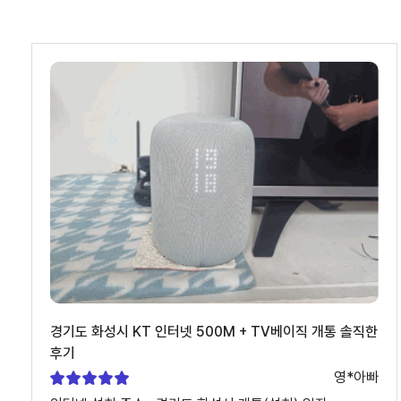
경기도 화성시 KT 인터넷 500M + TV베이직 개통 솔직한
후기
영*아빠