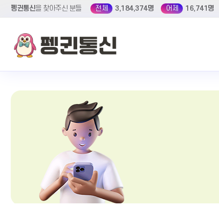
펭귄통신
을 찾아주신 분들
전체
3,184,374명
어제
16,741명