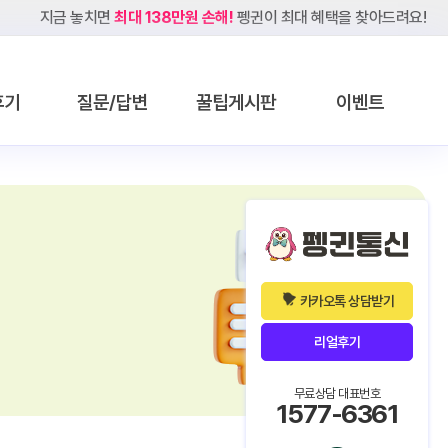
지금 놓치면
최대 138만원 손해!
펭귄이 최대 혜택을 찾아드려요!
후기
질문/답변
꿀팁게시판
이벤트
카카오톡 상담받기
리얼후기
무료상담 대표번호
1577-6361