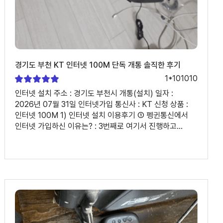
경기도 부천 KT 인터넷 100M 단독 개통 솔직한 후기
1*101010
인터넷 설치 주소 : 경기도 부천시 개통(설치) 일자 :
2026년 07월 31일 인터넷가입 통신사 : KT 신청 상품 :
인터넷 100M 1) 인터넷 설치 이용후기 ① 펭귄통신에서
인터넷 가입하신 이유는? : 3번째로 여기서 진행하고
있는데~ 항상 친절하고 정직해서 너무 마음에 듭니다 ②
인터넷가입, 인터넷설치 과정은 어땠나요? : 저는 여기서
3번 4번 정도 개통하고 있는데 진짜 친절하시고 정직하게
영업하신다고 생각해요 충분히 기다려주시고 고객이
결정되면 같이 실행해주세요. 얼마 안남았다 곧 지급
끝난다 이런말 없어서 좋네요 부모님이 곧 이사 예정이신데
또 여기서 하면 좋겠어요 2) 상담원 평가 ① 상담원 이름 :
해피콜 문자가 없어서 기억이 안나네요 ② 상담은