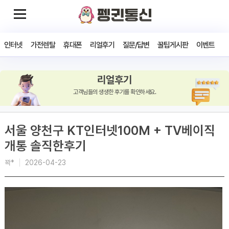
인터넷
가전렌탈
휴대폰
리얼후기
질문/답변
꿀팁게시판
이벤트
리얼후기
고객님들의 생생한 후기를 확인하세요.
서울 양천구 KT인터넷100M + TV베이직
개통 솔직한후기
꽉*
2026-04-23