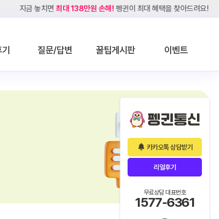
지금 놓치면
최대 138만원 손해!
펭귄이 최대 혜택을 찾아드려요!
후기
질문/답변
꿀팁게시판
이벤트
카카오톡 상담받기
리얼후기
무료상담 대표번호
1577-6361