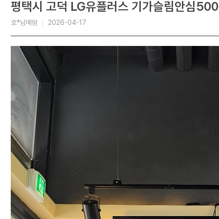
평택시 고덕 LG유플러스 기가슬림안심500
호*남매맘
2026-04-17