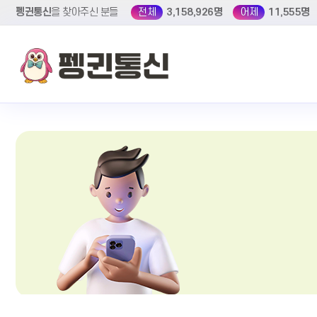
펭귄통신
을 찾아주신 분들
전체
3,158,926명
어제
11,555명